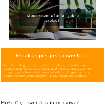
Aloes rozmnażanie – jak to
zrobić?
Redakcja przyjaznyinwestor.pl
Zespół redakcyjny przyjaznyinwestor.pl łączy pasję do domu,
budownictwa i ogrodu. Z radością dzielimy się wiedzą, by pomóc
naszym czytelnikom podejmować świadome decyzje i uczynić
skomplikowane tematy prostymi i zrozumiałymi dla każdego.
Może Cię również zainteresować