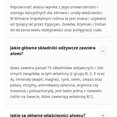
Popularność aloesu wynika z jego uniwersalności i
szeregu korzystnych dla zdrowia i urody właściwości.
W klimacie tropikalnym roślina ta jest znana i używana
od tysięcy lat przez Egipcjan, Greków, Rzymian i Indian
do leczenia wielu dolegliwości oraz pielęgnacji ciała.
Jakie główne składniki odżywcze zawiera
aloes?
Aloes zawiera ponad 75 składników odżywczych i 200
innych związków, w tym witaminy (z grupy B, C, E oraz
A), minerały (wapń, magnez, cynk, selen, żelazo oraz
potas), enzymy, aminokwasy (alanina, arginina czy
treonina) i polisacharydy. Jest także jedną z niewielu
roślin na świecie, które zawierają witaminę B12.
Jakie są główne właściwości aloesu?