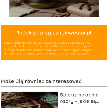
Redakcja przyjaznyinwestor.pl
Zespół redakcyjny przyjaznyinwestor.pl łączy pasję do domu,
budownictwa i ogrodu. Z radością dzielimy się wiedzą, by pomóc
naszym czytelnikom podejmować świadome decyzje i uczynić
skomplikowane tematy prostymi i zrozumiałymi dla każdego.
Może Cię również zainteresować
Sploty makrama
wzory – jakie są
najpopularniejsze?